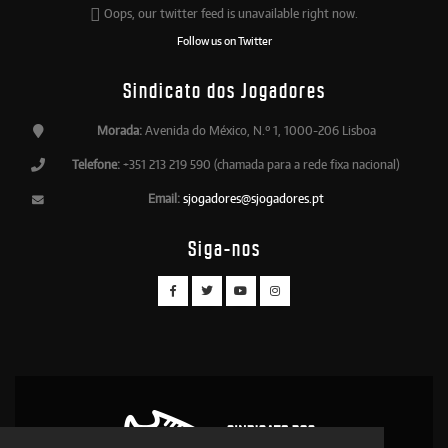
Oops, our twitter feed is unavailable right now.
Follow us on Twitter
Sindicato dos Jogadores
Morada:
Avenida do México, N.º 1, 1000-206 Lisboa
Telefone:
+351 213 219 590 (chamada para a rede fixa nacional)
Email:
sjogadores@sjogadores.pt
Siga-nos