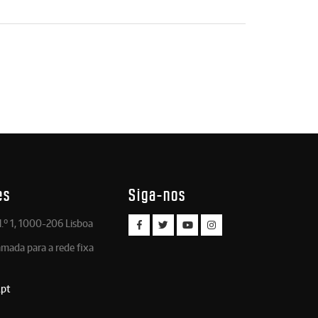
es
Siga-nos
.º 1, 1000-206 Lisboa
amada para a rede fixa
.pt