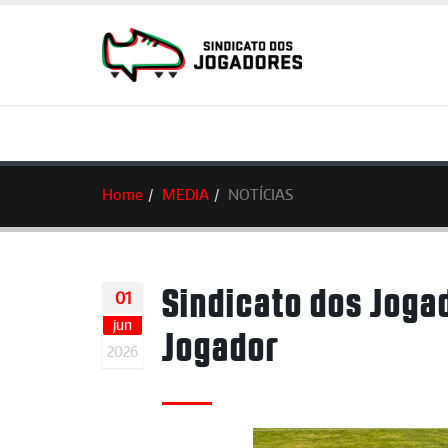
Home
MEDIA
NOTÍCIAS
Sindicato dos Joga
01
jun
Jogador
2026