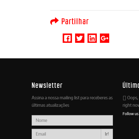
Partilhar
Newsletter
Últim
Assina a nossa mailing list para receberes as
Oops, 
últimas atualizações
right no
Follow us
Ir!