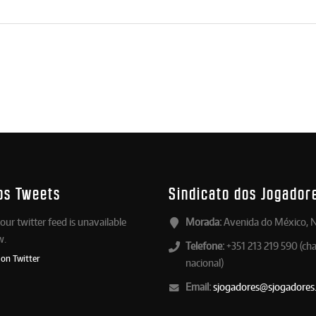
os Tweets
Sindicato dos Jogador
our twitter feed is unavailable
Morada:
Avenida do México, N
w.
Telefone:
+351 213 219 590 (ch
 on Twitter
nacional)
Email:
sjogadores@sjogadores