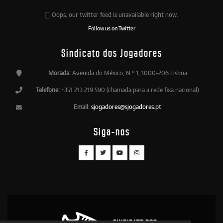
Oops, our twitter feed is unavailable right now.
Follow us on Twitter
Sindicato dos Jogadores
Morada:
Avenida do México, N.º 1, 1000-206 Lisboa
Telefone:
+351 213 219 590 (chamada para a rede fixa nacional)
Email:
sjogadores@sjogadores.pt
Siga-nos