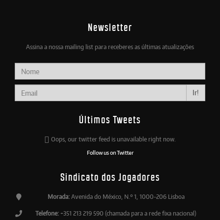
Newsletter
Assina a nossa mailing list para receberes as últimas atualizações
Ir!
Últimos Tweets
Oops, our twitter feed is unavailable right now.
Follow us on Twitter
Sindicato dos Jogadores
Morada:
Avenida do México, N.º 1, 1000-206 Lisboa
Telefone:
+351 213 219 590 (chamada para a rede fixa nacional)