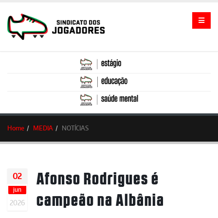
Home
MEDIA
NOTÍCIAS
Afonso Rodrigues é
02
jun
campeão na Albânia
2026