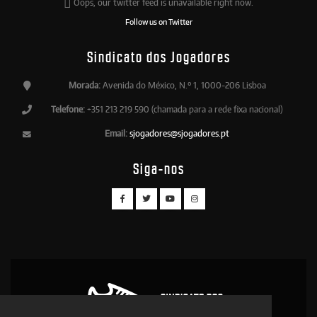
Oops, our twitter feed is unavailable right now.
Follow us on Twitter
Sindicato dos Jogadores
Morada:
Avenida do México, N.º 1, 1000-206 Lisboa
Telefone:
+351 213 219 590 (chamada para a rede fixa nacional)
Email:
sjogadores@sjogadores.pt
Siga-nos