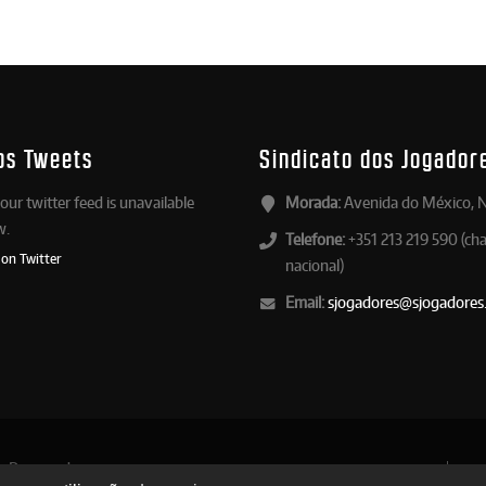
os Tweets
Sindicato dos Jogador
our twitter feed is unavailable
Morada:
Avenida do México, N
w.
Telefone:
+351 213 219 590 (ch
 on Twitter
nacional)
Email:
sjogadores@sjogadores
os Reservados
Contactos
Apoio 