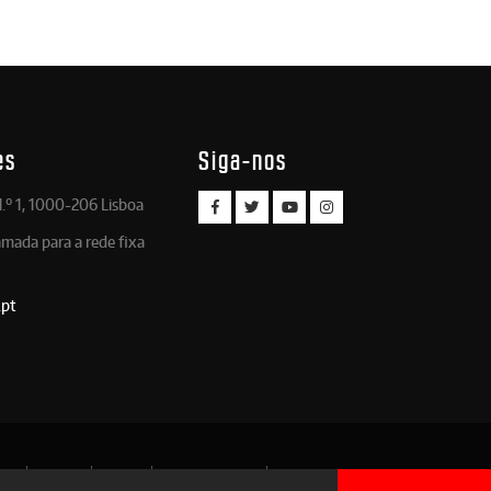
es
Siga-nos
.º 1, 1000-206 Lisboa
amada para a rede fixa
.pt
Legal
Antidoping
Delegados
Legislação Desportiva
Política de privacidade