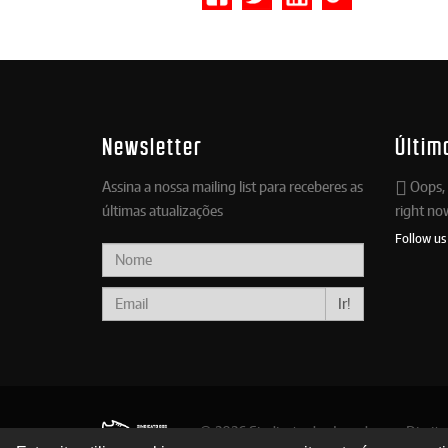
Newsletter
Últim
Assina a nossa mailing list para receberes as
Oops, 
últimas atualizações
right no
Follow us
Ir!
© 2026 Sindicato dos Jogadores - Direit