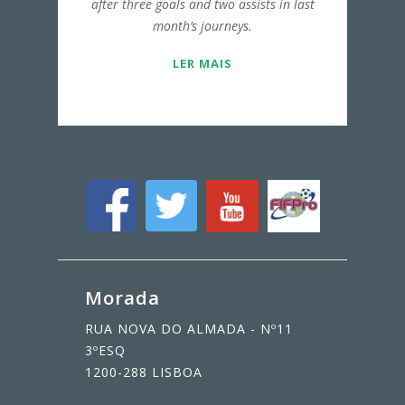
after three goals and two assists in last
month’s journeys.
LER MAIS
Morada
RUA NOVA DO ALMADA - Nº11
3ºESQ
1200-288 LISBOA