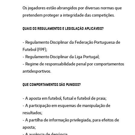
Os jogadores estão abrangidos por diversas normas que
pretendem proteger a integridade das competições.
Quais os regulamentos e legislação aplicáveis?
- Regulamento Disciplinar da Federação Portuguesa de
Futebol (FPF);
- Regulamento Disciplinar da Liga Portugal;
- Regime de responsabilidade penal por comportamentos
antidesportivos.
Que comportamentos são punidos?
- A aposta em futebol, futsal e futebol de praia;
- A participação em esquemas de manipulação de
resultados;
- A partilha de informação privilegiada, para efeitos de
aposta;
- A ausência de denúncia.