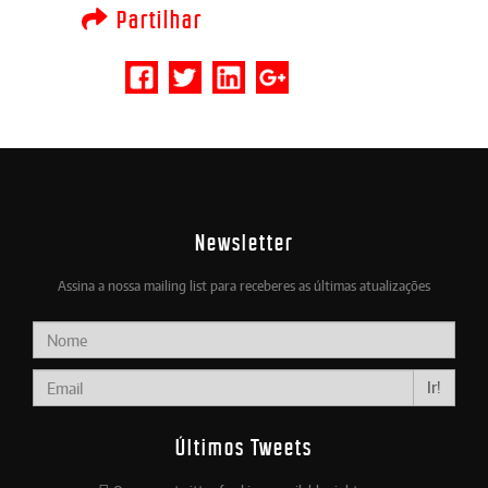
Partilhar
Newsletter
Assina a nossa mailing list para receberes as últimas atualizações
Ir!
Últimos Tweets