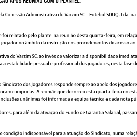
ição após reunião com o plantel.
a Comissão Administrativa do Varzim SC – Futebol SDUQ, Lda. na 
e foi relatado pelo plantel na reunião desta quarta-feira, em relaç
da jogador no âmbito da instrução dos procedimentos de acesso ao 
iva do Varzim SC, ao invés de valorizar a disponibilidade imediata
a estabilidade pessoal e profissional dos jogadores, nesta fase d
 o Sindicato dos Jogadores responde sempre ao apelo dos jogador
oram cumpridas. A reunião que decorreu esta quarta-feira no está
nclusões unânimes foi informada a equipa técnica e dada nota pú
res, para além da ativação do Fundo de Garantia Salarial, passar
re condição indispensável para a atuação do Sindicato, numa relaç