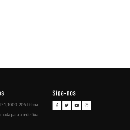
es
Siga-nos
.º 1, 1000-206 Lisboa
amada para a rede fixa