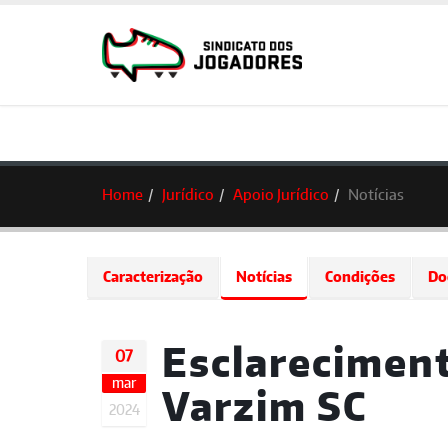
Home
Jurídico
Apoio Jurídico
Notícias
Caracterização
Notícias
Condições
Do
Esclareciment
07
mar
Varzim SC
2024