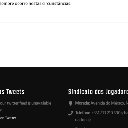
 sempre ocorre nestas circunstâncias.
os Tweets
Sindicato dos Jogador
our twitter feed is unavailable
Morada:
Avenida do México, N
w.
Telefone:
+351 213 219 590 (ch
 on Twitter
nacional)