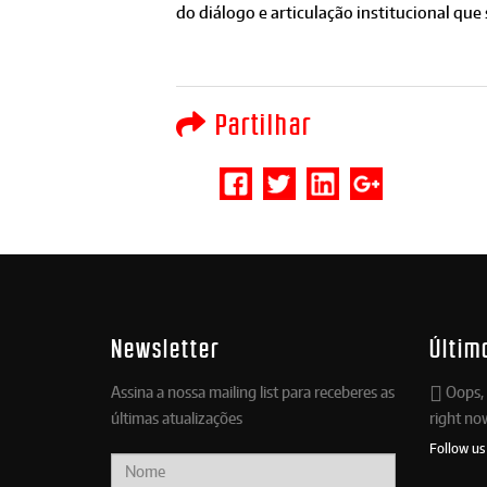
do diálogo e articulação institucional que
Partilhar
Newsletter
Últim
Assina a nossa mailing list para receberes as
Oops, 
últimas atualizações
right no
Follow us