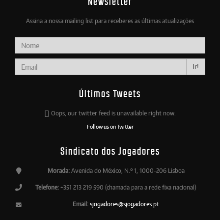
Newsletter
Assina a nossa mailing list para receberes as últimas atualizações
Ir!
Últimos Tweets
Oops, our twitter feed is unavailable right now.
Follow us on Twitter
Sindicato dos Jogadores
Morada:
Avenida do México, N.º 1, 1000-206 Lisboa
Telefone:
+351 213 219 590 (chamada para a rede fixa nacional)
Email:
sjogadores@sjogadores.pt