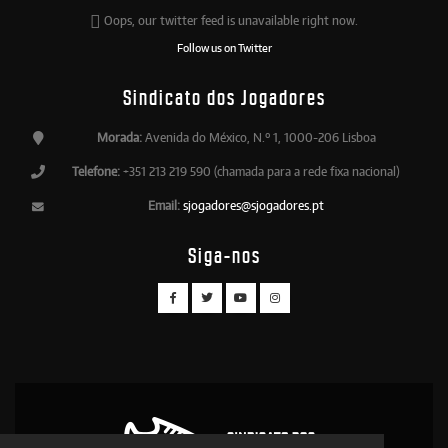
Oops, our twitter feed is unavailable right now.
Follow us on Twitter
Sindicato dos Jogadores
Morada:
Avenida do México, N.º 1, 1000-206 Lisboa
Telefone:
+351 213 219 590 (chamada para a rede fixa nacional)
Email:
sjogadores@sjogadores.pt
Siga-nos