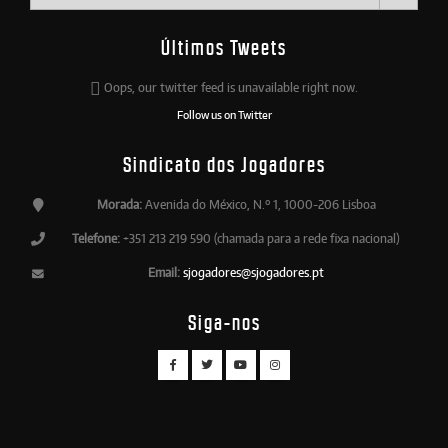
Últimos Tweets
Oops, our twitter feed is unavailable right now.
Follow us on Twitter
Sindicato dos Jogadores
Morada:
Avenida do México, N.º 1, 1000-206 Lisboa
Telefone:
+351 213 219 590 (chamada para a rede fixa nacional)
Email:
sjogadores@sjogadores.pt
Siga-nos