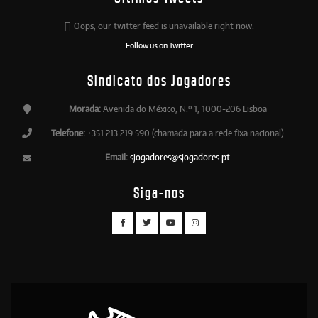
Oops, our twitter feed is unavailable right now.
Follow us on Twitter
Sindicato dos Jogadores
Morada:
Avenida do México, N.º 1, 1000-206 Lisboa
Telefone:
+351 213 219 590 (chamada para a rede fixa nacional)
Email:
sjogadores@sjogadores.pt
Siga-nos