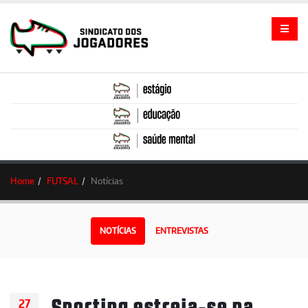
Home
FUTSAL
Notícias
NOTÍCIAS
ENTREVISTAS
Sporting estreia-se na
27