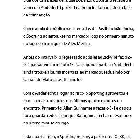
Liga dos Campeões de futsal 2024/25, o Sporting recebeu e
venceu o Anderlecht por 4-1 na primeira jornada desta fase
da competição.
Com o apoio do público nas bancadas do Pavilhão João Rocha,
o Sporting adiantou-se no marcador logo no primeiro minuto
do jogo, com um golo de Alex Merlim.
Antes do intervalo, o regressado após lesão Zicky Té fez o 2-
0, à passagem do minuto 15. Na segunda parte, o Anderlecht
ainda trouxe alguma incerteza ao marcador, reduzindo por
Cainan de Matos, aos 31 minutos.
Com o Anderlecht a jogar no risco, o Sporting aproveitou e
marcou mais dois golos nos últimos quatro minutos do
encontro. Primeiro foi Allan Guilherme a fazer o 3-1 e depois
foi o guarda-redes Henrique Rafagnin a fechar o resultado,
no último minuto do jogo.
Esta quarta-feira, o Sporting recebe, a partir das 20h30, os