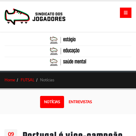
Home
FUTSAL
Notícias
NOTÍCIAS
ENTREVISTAS
Portugal é vice-campeão
09