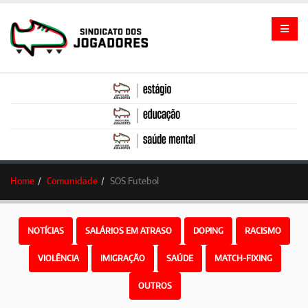
Home
Comunidade
SOS Futebol
NOTÍCIAS
SALÁRIOS EM ATRASO
DOPING
RACISMO
VIOLÊNCIA
IMIGRAÇÃO
SAÚDE
MATCH-FIXING
OUTROS