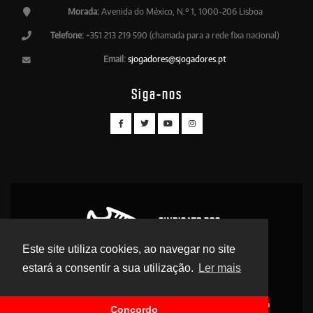
Morada:
Avenida do México, N.º 1, 1000-206 Lisboa
Telefone:
+351 213 219 590 (chamada para a rede fixa nacional)
Email:
sjogadores@sjogadores.pt
Siga-nos
Este site utiliza cookies, ao navegar no site
estará a consentir a sua utilização.
Ler mais
© 2026 Sindicato dos Jogadores - Direitos Reservados
Contactos
Apoio Legal
Antidoping
Delegados
Legislação Desportiva
Concordo