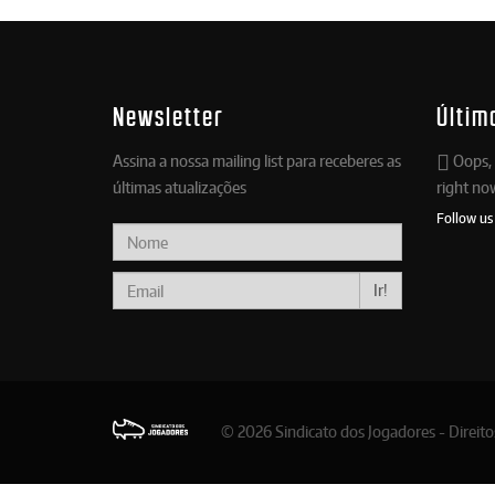
Newsletter
Últim
Assina a nossa mailing list para receberes as
Oops, 
últimas atualizações
right no
Follow us
Ir!
© 2026 Sindicato dos Jogadores - Direit