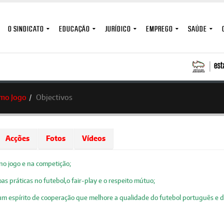
O SINDICATO
EDUCAÇÃO
JURÍDICO
EMPREGO
SAÚDE
mo Jogo
Objectivos
Acções
Fotos
Vídeos
 no jogo e na competição;
as práticas no futebol,o fair-play e o respeito mútuo;
num espírito de cooperação que melhore a qualidade do futebol português e d