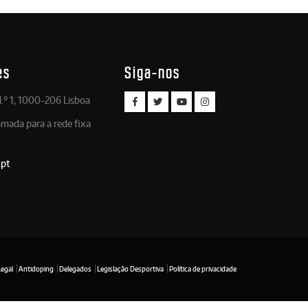
es
Siga-nos
.º 1, 1000-206 Lisboa
amada para a rede fixa
.pt
Legal
Antidoping
Delegados
Legislação Desportiva
Política de privacidade