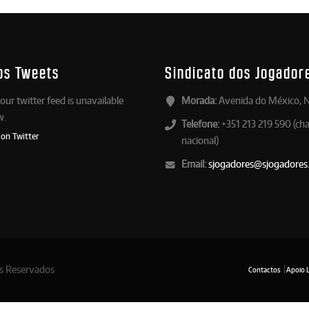
os Tweets
Sindicato dos Jogador
our twitter feed is unavailable
Morada:
Avenida do México, N
w.
Telefone:
+351 213 219 590 (ch
 on Twitter
nacional)
Email:
sjogadores@sjogadores
os Reservados
Contactos
Apoio 