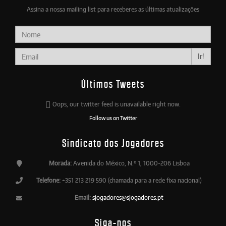
Assina a nossa mailing list para receberes as últimas atualizações
Ir!
Últimos Tweets
Oops, our twitter feed is unavailable right now.
Follow us on Twitter
Sindicato dos Jogadores
Morada:
Avenida do México, N.º 1, 1000-206 Lisboa
Telefone:
+351 213 219 590 (chamada para a rede fixa nacional)
Email:
sjogadores@sjogadores.pt
Siga-nos