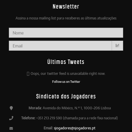
Newsletter
Assina a nossa mailing list para receberes as últimas atualizações
Ir!
Últimos Tweets
Oops, our twitter feed is unavailable right now.
Follow us on Twitter
Sindicato dos Jogadores
Morada:
Avenida do México, N.º 1, 1000-206 Lisboa
Telefone:
+351 213 219 590 (chamada para a rede fixa nacional)
Email:
sjogadores@sjogadores.pt