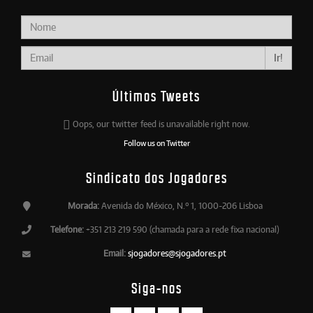
Ir!
Últimos Tweets
Oops, our twitter feed is unavailable right now.
Follow us on Twitter
Sindicato dos Jogadores
Morada:
Avenida do México, N.º 1, 1000-206 Lisboa
Telefone:
+351 213 219 590 (chamada para a rede fixa nacional)
Email:
sjogadores@sjogadores.pt
Siga-nos