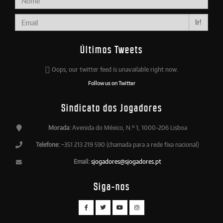
Ir!
Últimos Tweets
Oops, our twitter feed is unavailable right now.
Follow us on Twitter
Sindicato dos Jogadores
Morada:
Avenida do México, N.º 1, 1000-206 Lisboa
Telefone:
+351 213 219 590 (chamada para a rede fixa nacional)
Email:
sjogadores@sjogadores.pt
Siga-nos