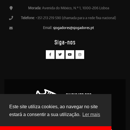
Morada:
Avenida do México, N.º 1, 1000-206 Lisboa
Telefone:
+351 213 219 590 (chamada para a rede fixa nacional)
Email:
sjogadores@sjogadores.pt
Siga-nos
Este site utiliza cookies, ao navegar no site
estará a consentir a sua utilização.
Ler mais
© 2026 Sindicato dos Jogadores - Direitos Reservados
Contactos
Apoio Legal
Antidoping
Delegados
Legislação Desportiva