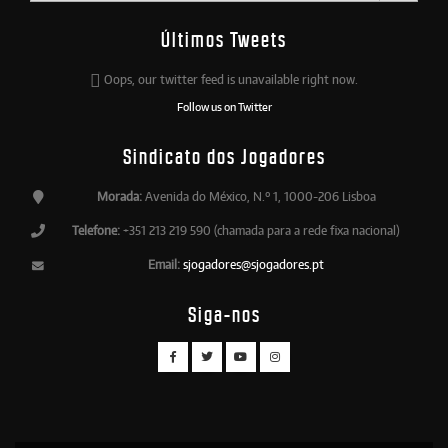
Últimos Tweets
Oops, our twitter feed is unavailable right now.
Follow us on Twitter
Sindicato dos Jogadores
Morada:
Avenida do México, N.º 1, 1000-206 Lisboa
Telefone:
+351 213 219 590 (chamada para a rede fixa nacional)
Email:
sjogadores@sjogadores.pt
Siga-nos