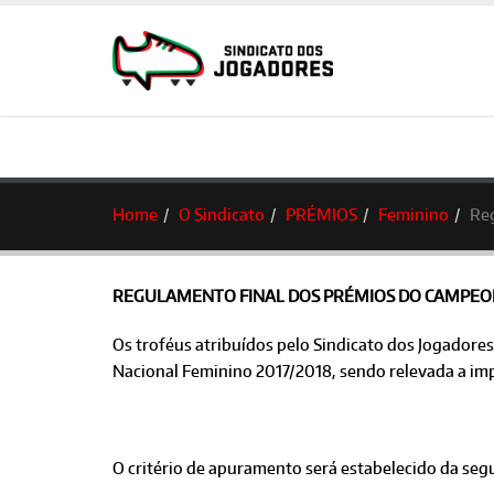
Home
O Sindicato
PRÉMIOS
Feminino
Re
REGULAMENTO FINAL DOS PRÉMIOS DO CAMPEON
Os troféus atribuídos pelo Sindicato dos Jogador
Nacional Feminino 2017/2018, sendo relevada a im
O critério de apuramento será estabelecido da seg