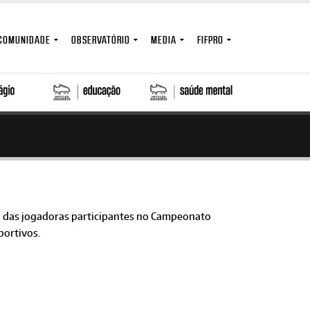
COMUNIDADE
OBSERVATÓRIO
MEDIA
FIFPRO
ho das jogadoras participantes no Campeonato
portivos.