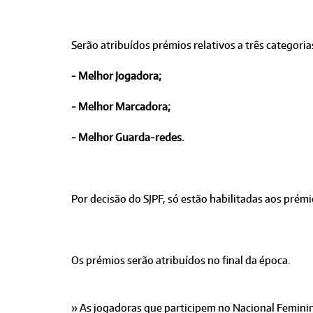
Serão atribuídos prémios relativos a três categoria
- Melhor Jogadora;
- Melhor Marcadora;
- Melhor Guarda-redes.
Por decisão do SJPF, só estão habilitadas aos pré
Os prémios serão atribuídos no final da época.
» As jogadoras que participem no Nacional Feminino