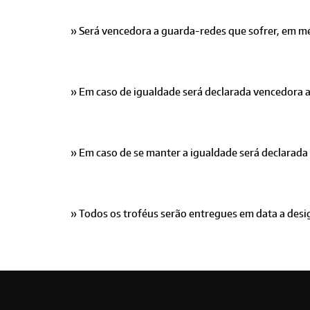
» Será vencedora a guarda-redes que sofrer, em m
» Em caso de igualdade será declarada vencedora a 
» Em caso de se manter a igualdade será declarada
» Todos os troféus serão entregues em data a desi