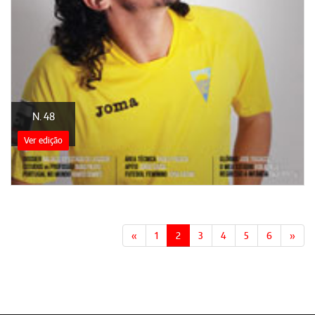
N. 48
Ver edição
«
1
2
3
4
5
6
»