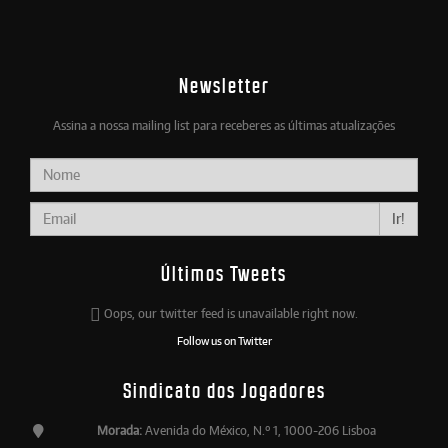
Newsletter
Assina a nossa mailing list para receberes as últimas atualizações
Ir!
Últimos Tweets
Oops, our twitter feed is unavailable right now.
Follow us on Twitter
Sindicato dos Jogadores
Morada:
Avenida do México, N.º 1, 1000-206 Lisboa