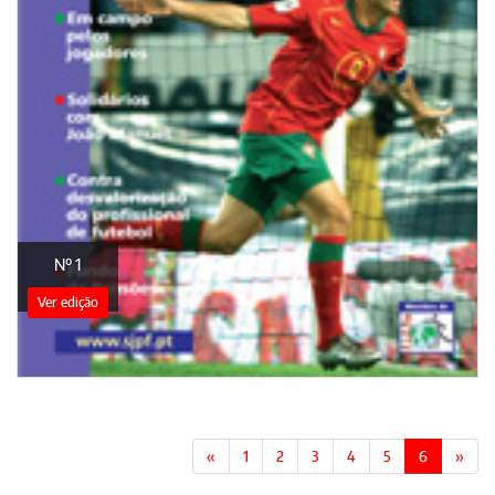
Nº 1
Ver edição
«
1
2
3
4
5
6
»