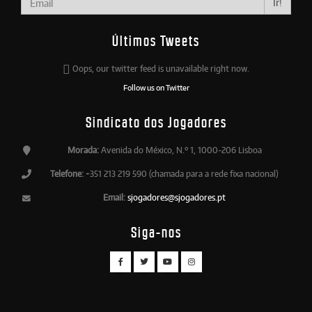
Ir!
Últimos Tweets
Oops, our twitter feed is unavailable right now.
Follow us on Twitter
Sindicato dos Jogadores
Morada:
Avenida do México, N.º 1, 1000-206 Lisboa
Telefone:
+351 213 219 590 (chamada para a rede fixa nacional)
Email:
sjogadores@sjogadores.pt
Siga-nos