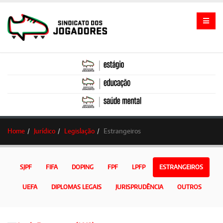
Home
Jurídico
Legislação
Estrangeiros
SJPF
FIFA
DOPING
FPF
LPFP
ESTRANGEIROS
UEFA
DIPLOMAS LEGAIS
JURISPRUDÊNCIA
OUTROS