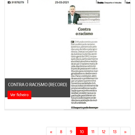
CONTRA O RACISMO (RECORD)
Ver ficheiro
«
8
9
10
11
12
13
»