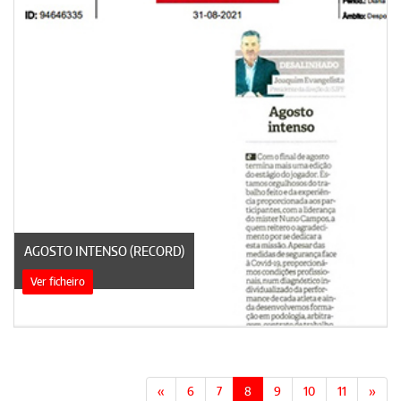
AGOSTO INTENSO (RECORD)
Ver ficheiro
«
6
7
8
9
10
11
»