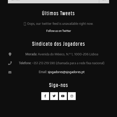
Últimos Tweets
Oops, our twitter feed is unavailable right now.
Follow us on Twitter
Sindicato dos Jogadores
Morada:
Avenida do México, N.º 1, 1000-206 Lisboa
Telefone:
+351 213 219 590 (chamada para a rede fixa nacional)
Email:
sjogadores@sjogadores.pt
Siga-nos