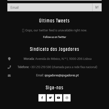
Ir!
Últimos Tweets
Oops, our twitter feed is unavailable right now.
Follow us on Twitter
Sindicato dos Jogadores
Morada:
Avenida do México, N.º 1, 1000-206 Lisboa
Telefone:
+351 213 219 590 (chamada para a rede fixa nacional)
Email:
sjogadores@sjogadores.pt
Siga-nos