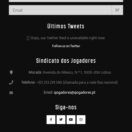
Ir!
Últimos Tweets
Oops, our twitter feed is unavailable right now.
Follow us on Twitter
Sindicato dos Jogadores
Morada:
Avenida do México, N.º 1, 1000-206 Lisboa
Telefone:
+351 213 219 590 (chamada para a rede fixa nacional)
Email:
sjogadores@sjogadores.pt
Siga-nos