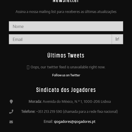
Newsletter
Assina a nossa mailing list para receberes as últimas atualizações
Ir!
Últimos Tweets
Oops, our twitter feed is unavailable right now.
Follow us on Twitter
Sindicato dos Jogadores
Morada:
Avenida do México, N.º 1, 1000-206 Lisboa
Telefone:
+351 213 219 590 (chamada para a rede fixa nacional)
Email:
sjogadores@sjogadores.pt