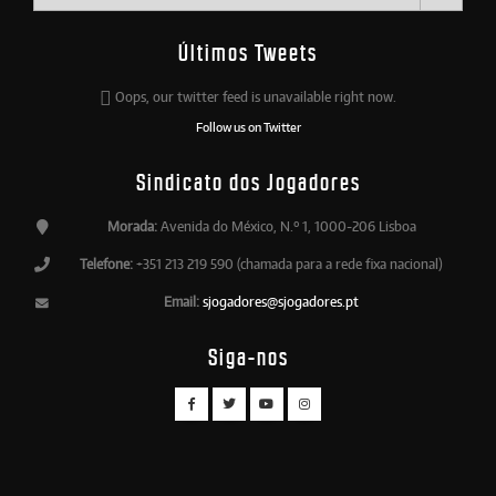
Últimos Tweets
Oops, our twitter feed is unavailable right now.
Follow us on Twitter
Sindicato dos Jogadores
Morada:
Avenida do México, N.º 1, 1000-206 Lisboa
Telefone:
+351 213 219 590 (chamada para a rede fixa nacional)
Email:
sjogadores@sjogadores.pt
Siga-nos