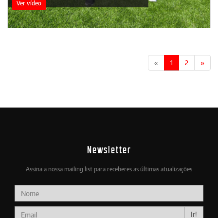
Ver vídeo
«
1
2
»
Newsletter
Assina a nossa mailing list para receberes as últimas atualizações
Ir!