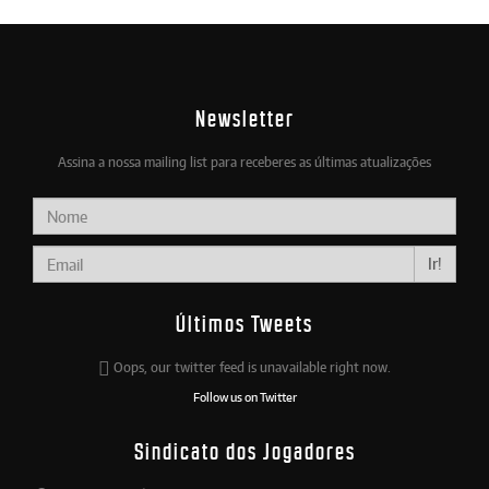
Newsletter
Assina a nossa mailing list para receberes as últimas atualizações
Ir!
Últimos Tweets
Oops, our twitter feed is unavailable right now.
Follow us on Twitter
Sindicato dos Jogadores