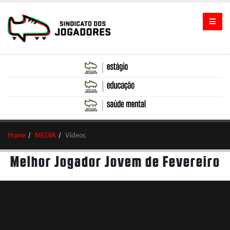
Home
MEDIA
Vídeos
Melhor Jogador Jovem de Fevereiro