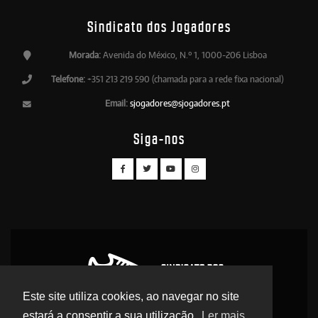
Sindicato dos Jogadores
Morada:
Avenida do México, N.º 1, 1000-206 Lisboa
Telefone:
+351 213 219 590 (chamada para a rede fixa nacional)
Email:
sjogadores@sjogadores.pt
Siga-nos
Este site utiliza cookies, ao navegar no site
estará a consentir a sua utilização.
Ler mais