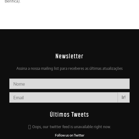
Benfica).
Newsletter
Assina a nossa mailing list para receberes as últimas atualizações
Ir!
Últimos Tweets
Oops, our twitter feed is unavailable right now.
Follow us on Twitter