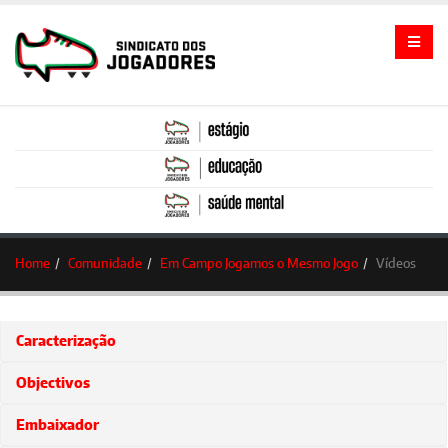
Home
Comunidade
Em Campo Jogamos o Mesmo Jogo
Vídeos
Caracterização
Objectivos
Embaixador