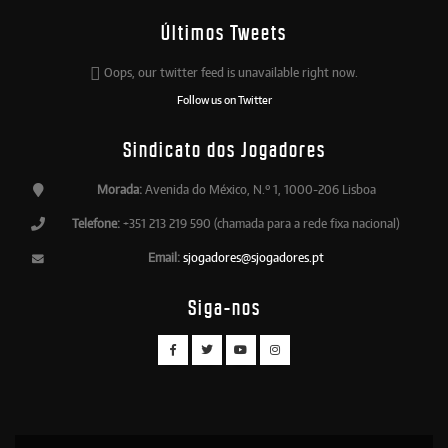
Últimos Tweets
Oops, our twitter feed is unavailable right now.
Follow us on Twitter
Sindicato dos Jogadores
Morada:
Avenida do México, N.º 1, 1000-206 Lisboa
Telefone:
+351 213 219 590 (chamada para a rede fixa nacional)
Email:
sjogadores@sjogadores.pt
Siga-nos