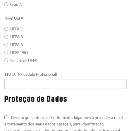
Grau IV
Nível UEFA
UEFA C
UEFA B
UEFA A
UEFA PRO
Sem Nível UEFA
T.P.T.D. (Nº Cédula Profissional)
Proteção de Dados
Declaro que autorizo o Sindicato dos Jogadores a proceder à recolha
e tratamento dos meus dados pessoais, para identificação,
designadamente os dados referentes à minha identificação pessoal