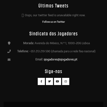
Últimos Tweets
Oops, our twitter feed is unavailable right now.
Follow us on Twitter
Sindicato dos Jogadores
Morada:
Avenida do México, N.º 1, 1000-206 Lisboa
Telefone:
+351 213 219 590 (chamada para a rede fixa nacional)
Email:
sjogadores@sjogadores.pt
Siga-nos